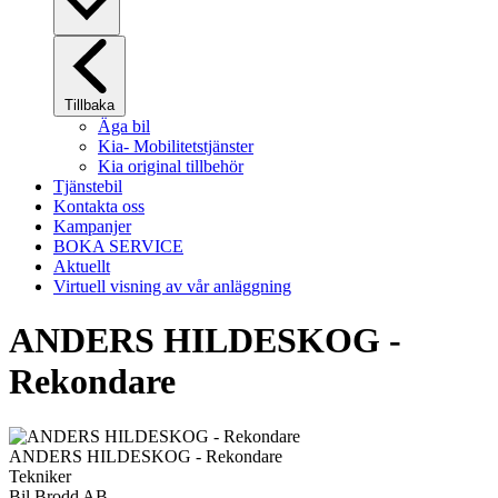
Tillbaka
Äga bil
Kia- Mobilitetstjänster
Kia original tillbehör
Tjänstebil
Kontakta oss
Kampanjer
BOKA SERVICE
Aktuellt
Virtuell visning av vår anläggning
ANDERS HILDESKOG -
Rekondare
ANDERS HILDESKOG - Rekondare
Tekniker
Bil Brodd AB