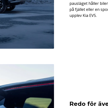
pausläget håller bile
på fjället eller en s
upplev Kia EV5.
Redo för äve