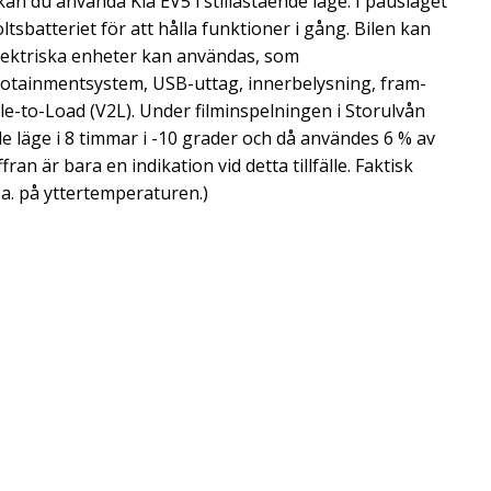
an du använda Kia EV5 i stillastående läge. I pausläget
tsbatteriet för att hålla funktioner i gång. Bilen kan
elektriska enheter kan användas, som
fotainmentsystem, USB-uttag, innerbelysning, fram-
le-to-Load (V2L). Under filminspelningen i Storulvån
e läge i 8 timmar i -10 grader och då användes 6 % av
fran är bara en indikation vid detta tillfälle. Faktisk
a. på yttertemperaturen.)