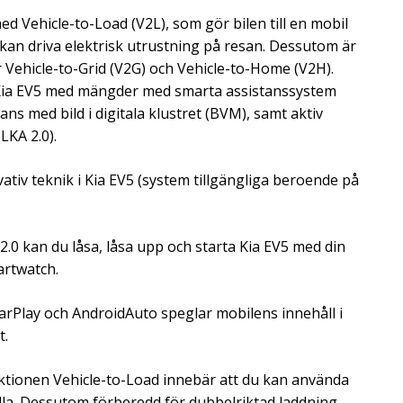
ed Vehicle-to-Load (V2L), som gör bilen till en mobil
kan driva elektrisk utrustning på resan. Dessutom är
 Vehicle-to-Grid (V2G) och Vehicle-to-Home (V2H).
ia EV5 med mängder med smarta assistanssystem
ns med bild i digitala klustret (BVM), samt aktiv
(LKA 2.0).
ativ teknik i Kia EV5 (system tillgängliga beroende på
0 kan du låsa, låsa upp och starta Kia EV5 med din
artwatch.
Play och AndroidAuto speglar mobilens innehåll i
t.
onen Vehicle-to-Load innebär att du kan använda
la. Dessutom förberedd för dubbelriktad laddning