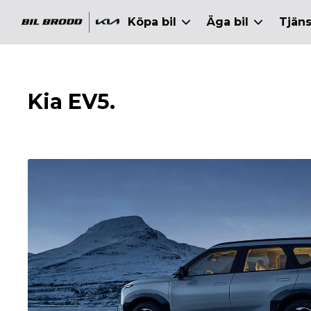
ll huvudinnehållet
Köpa bil
Äga bil
Tjäns
Kia EV5.