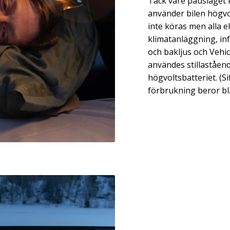
Tack vare pausläget k
använder bilen högvol
inte köras men alla 
klimatanläggning, in
och bakljus och Vehic
användes stillaståend
högvoltsbatteriet. (Sif
förbrukning beror bl.