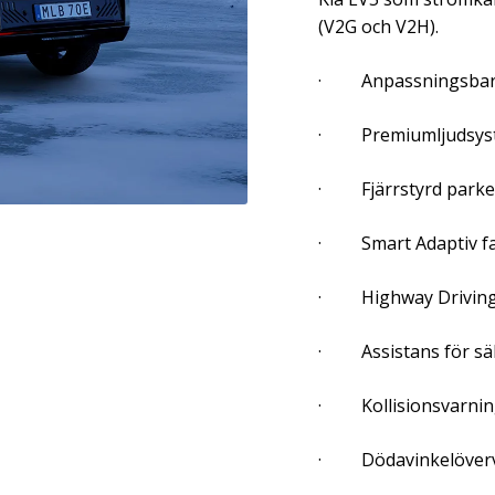
(V2G och V2H).
· Anpassningsbar s
· Premiumljudsyst
· Fjärrstyrd parke
· Smart Adaptiv fa
· Highway Driving 
· Assistans för sä
· Kollisionsvarning
· Dödavinkelöver