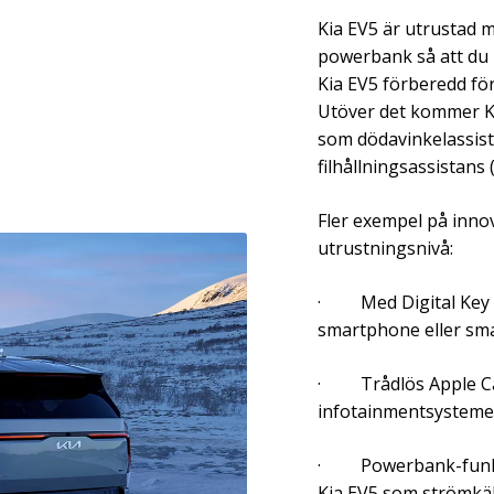
Kia EV5 är utrustad m
powerbank så att du 
Kia EV5 förberedd för
Utöver det kommer K
som dödavinkelassista
filhållningsassistans 
Fler exempel på innov
utrustningsnivå:
· Med Digital Key 2.
smartphone eller sm
· Trådlös Apple Car
infotainmentsysteme
· Powerbank-funkti
Kia EV5 som strömkäl