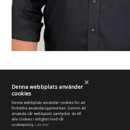
×
Denna webbplats använder
Våra tjänster
cookies
Köpa bil
Denna webbplats använder cookies för att
förbättra användarupplevelsen. Genom att
Äga bil
använda vår webbplats samtycker du till
Tjänstebil
alla cookies i enlighet med vår
cookiepolicy.
Läs mer
Kontakta oss