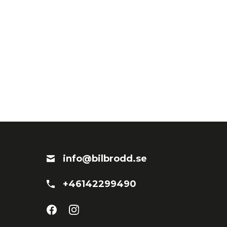
info@bilbrodd.se
+46142299490